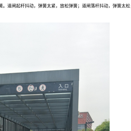
簧。道闸起杆抖动，弹簧太紧，放松弹簧；道闸落杆抖动，弹簧太松