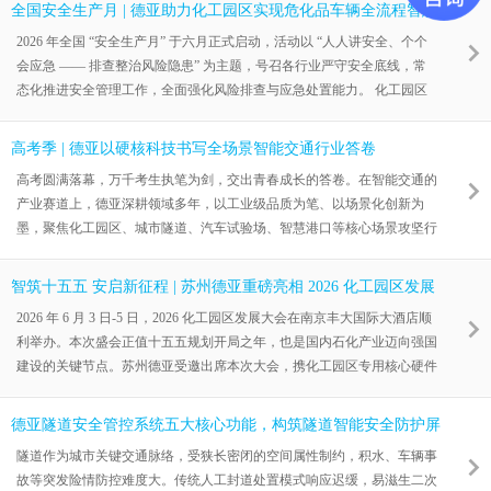
至智慧牧场全新领域。
全国安全生产月 | 德亚助力化工园区实现危化品车辆全流程智慧
管理
2026 年全国 “安全生产月” 于六月正式启动，活动以 “人人讲安全、个个
会应急 —— 排查整治风险隐患” 为主题，号召各行业严守安全底线，常
态化推进安全管理工作，全面强化风险排查与应急处置能力。 化工园区
作为危化品生产、储运的重点管控区域，园内危化品运输车辆往来密集、
流动性强，安全管控压力突出。实现封闭化管理、车辆全流程追溯、风险
高考季 | 德亚以硬核科技书写全场景智能交通行业答卷
闭环处置，已成为化工行业合规运营的硬性要求。德亚凭借自主打造的化
高考圆满落幕，万千考生执笔为剑，交出青春成长的答卷。在智能交通的
工
产业赛道上，德亚深耕领域多年，以工业级品质为笔、以场景化创新为
墨，聚焦化工园区、城市隧道、汽车试验场、智慧港口等核心场景攻坚行
业难题，交付了一系列经得起实战检验的解决方案，交出一份高质量的行
业答卷。 化工园区：全域闭环管控 筑牢危化安全防线 化工园区是危化品
智筑十五五 安启新征程 | 苏州德亚重磅亮相 2026 化工园区发展
集中管理的重点场景，对安全管控等级与环境适配能力有着极高要求。在
大会
2026 年 6 月 3 日-5 日，2026 化工园区发展大会在南京丰大国际大酒店顺
四平新型工业化经济开发区生态化工园区项目中，德亚直面东北极寒气候
利举办。本次盛会正值十五五规划开局之年，也是国内石化产业迈向强国
与复杂工期的双重挑
建设的关键节点。苏州德亚受邀出席本次大会，携化工园区专用核心硬件
设备、封闭化智慧管理整体解决方案强势亮相，紧扣大会智慧转型、安全
管控、绿色发展三大核心议题，与行业各界同仁深度交流，携手探寻化工
德亚隧道安全管控系统五大核心功能，构筑隧道智能安全防护屏
产业转型升级全新方向。
障
隧道作为城市关键交通脉络，受狭长密闭的空间属性制约，积水、车辆事
故等突发险情防控难度大。传统人工封道处置模式响应迟缓，易滋生二次