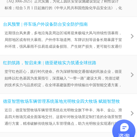
（AQ 3066-2025）正式实施，为化工园区安全设施建设划定了刚性设计
标准；结合 5 月 1 日起施行的《中华人民共和国危险化学品安全法》，化
工园区在人车封闭管控、车辆全程追溯、安全设施适配、智能应急防控、
数字化管理五大维度，迎来了更高标准的强制合规要求。 传统人工发
台风预警 | 停车场户外设备防台安全防护指南
卡、人工巡逻的粗放式管理模式，已无法匹配新规下的安全管控标准，成
近期强台风来袭，多地沿海及周边区域将迎来极端大风与持续性强暴雨，
为众多化工园区合规整改的核心短板。针对行业痛点与政策要求，德亚量
局部地区或有特大暴雨。户外停车场道闸、车牌识别等设备长期暴露于室
身打造德亚化工
外环境，强风暴雨不仅易造成设备损毁、产生财产损失，更可能引发通行
安全事故。 苏州德亚交通技术有限公司特面向广大合作伙伴、业主单位
及现场运维人员，发布道闸设备防台安全操作指南，指导各方科学落实防
红韵筑路，智启未来 | 德亚硬核实力筑通全球丝路
护措施，平稳应
坚守红色匠心，践行时代使命。作为深耕智能交通领域的民族企业，德亚
始终以红色基因为发展指引，深度融入 “一带一路” 建设大局，凭借过硬
的技术实力与品质积淀，在全球基建版图中持续输出中国智能交通方案，
用精品工程书写中国交通科技的实力与担当。 十余载深耕海外 丝路版图
稳步拓展 自 2011 年马来西亚南北大道项目正式开启海外征程以来，德亚
德亚智慧牧场车辆管理系统落地光明牧业四大牧场 赋能智慧牧
持续推进国际化布局，十余年间业务版图稳步扩容，现已覆盖东南亚、南
业数字化升级
近日，德亚智慧牧场车辆管理系统在光明牧业旗下申丰、海丰、金山、滑
亚、非洲、欧洲、美洲五大区域，深度服务 &ld
县四大牧场完成全面落地交付。这套针对牧业场景定制打造的全场景智慧
通行方案，精准破解传统牧场人车管理痛点，助力光明牧业实现通行管控
体系与数字化管理能力的双重升级，也标志着德亚智慧通行业务正式拓展