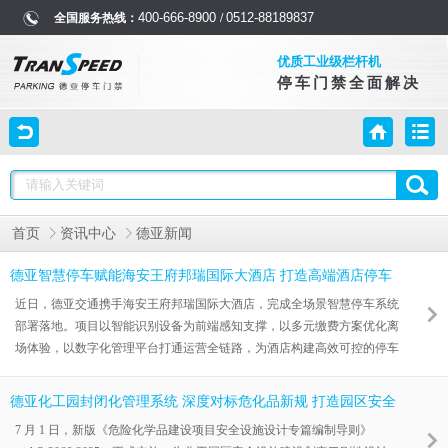
400-666-8900
0512-88189837
全国服务热线：
/
优质工业级栏杆机
停车门禁全面解决
首页
资讯中心
德亚新闻
德亚智慧停车赋能海安王府邦瑞国际大酒店 打造高端酒店停车
服务新标杆
近日，德亚交通携手海安王府邦瑞国际大酒店，完成全场景智慧停车系统
部署落地。项目以智能识别设备为前端感知支撑，以多元缴费方案优化离
场体验，以数字化管理平台打通运营全链路，为酒店构建高效可控的停车
出入口管理体系，助力酒店服务品质与运营效率双向进阶。
德亚化工园封闭化管理系统 深度对标危化品新规 打造园区安全
合规新标杆
7 月 1 日，新版《危险化学品建设项目安全设施设计专篇编制导则》