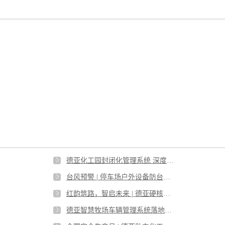
德亚化工园封闭化管理系统 深度对标危化品新规 打造园区安全合规新标杆
台风预警 | 停车场户外设备防台安全防护指南
红韵筑路，智启未来 | 德亚硬核实力筑通全球丝路
德亚智慧牧场车辆管理系统落地光明牧业四大牧场 赋能智慧牧业数字化升级