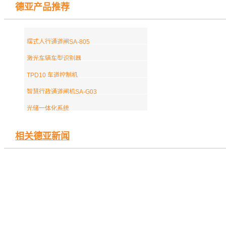
德亚产品推荐
摆式人行通道闸SA-805
激光车辆车型识别器
TPD10 车道控制机
智慧行政通道闸机SA-G03
光储一体化系统
相关德亚新闻