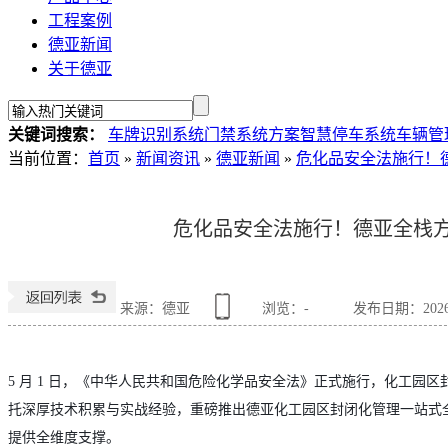
工程案例
德亚新闻
关于德亚
关键词搜索：
车牌识别系统
门禁系统方案
智慧停车系统
车辆管
当前位置
：
首页
»
新闻资讯
»
德亚新闻
»
危化品安全法施行！
危化品安全法施行！德亚全栈
来源：德亚
浏览：
-
发布日期：2026-0
5 月 1 日，《中华人民共和国危险化学品安全法》正式施行，化工
托深厚技术积累与实战经验，重磅推出
德亚化工园区封闭化管理
一站式
提供全维度支撑。