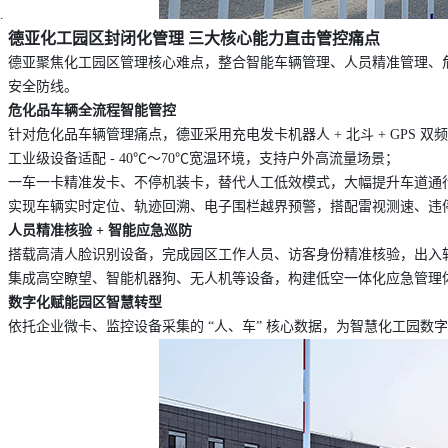
德亚化工园区封闭化管理 三大核心能力直击管控痛点
德亚聚焦化工园区管理核心难点，整合
智能车辆管理、人员精准管理、
安全防线。
危化品车辆全流程智能管控
针对危化品车辆管理痛点，德亚采用
充电发卡机器人 + 北斗 + GPS 
工业级设备适配 - 40℃～70℃宽温环境，支持户外高流量场景；
一车一卡精准发卡、不停机装卡，替代人工低效模式，大幅提升车道通
实现车辆实时定位、轨迹回溯、电子围栏越界预警，搭配雷视测速、违
人员精准核验 + 智能应急巡防
搭载高清人脸识别设备，完成园区工作人员、访客身份精准核验，出入
集成高空瞭望、智能机器狗、无人机等设备，构建低空一体化应急管理
数字化赋能园区智慧转型
依托企业微卡、监控设备采集的 “人、车” 核心数据，为智慧化工园数字化