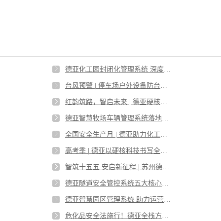
德亚化工园封闭化管理系统 深度对标危化品新规 打造园区安全合规新标杆
台风预警 | 停车场户外设备防台安全防护指南
红韵筑路，智启未来 | 德亚硬核实力筑通全球丝路
德亚智慧牧场车辆管理系统落地光明牧业四大牧场 赋能智慧牧业数字化升级
全国安全生产月 | 德亚助力化工园区实现危化品车辆全流程智慧管理
高考季 | 德亚以硬核科技书写全场景智能交通行业答卷
智筑十五五 安启新征程 | 苏州德亚重磅亮相 2026 化工园区发展大会
德亚隧道安全管控系统五大核心功能，构筑隧道智能安全防护屏障
德亚智慧园区管理系统 助力运营提质增效
危化品安全法施行！德亚全栈方案筑牢化工园区封闭化管理合规防线