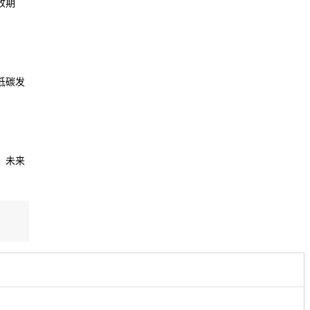
收期
低碳发
。未来