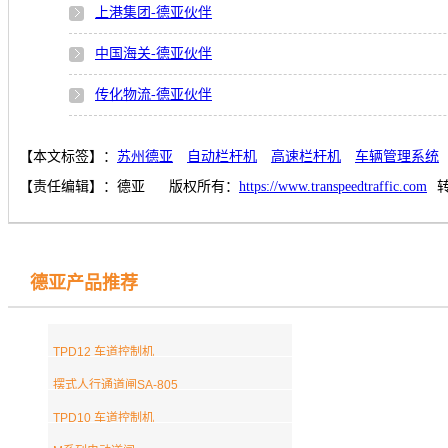
上港集团-德亚伙伴
中国海关-德亚伙伴
传化物流-德亚伙伴
【本文标签】：
苏州德亚
自动栏杆机
高速栏杆机
车辆管理系统
【责任编辑】：
德亚
版权所有：
https://www.transpeedtraffic.com
德亚产品推荐
TPD12 车道控制机
摆式人行通道闸SA-805
TPD10 车道控制机