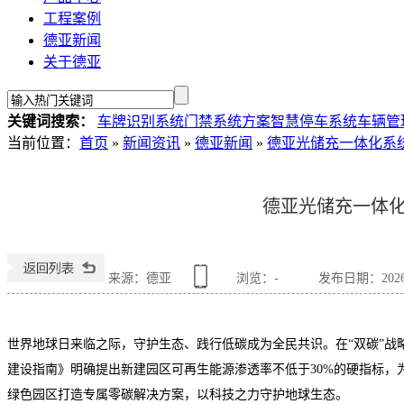
工程案例
德亚新闻
关于德亚
关键词搜索：
车牌识别系统
门禁系统方案
智慧停车系统
车辆管
当前位置
：
首页
»
新闻资讯
»
德亚新闻
»
德亚光储充一体化系
德亚光储充一体化
来源：德亚
浏览：
-
发布日期：2026-0
世界地球日来临之际，守护生态、践行低碳成为全民共识。在
“双碳”
建设指南》明确提出新建园区可再生能源渗透率不低于
30%
的硬指标，
绿色园区打造专属零碳解决方案，以科技之力守护地球生态。