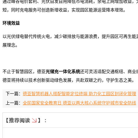
通过峰谷电价套利、光伏自发自用降低市电消耗，余电上网增加收益，
短，同时充电服务可创造新增收益，实现园区能源运营降本增效。
环境效益
以光伏绿电替代传统火电，减少碳排放与能源浪费，提升园区可再生能
展理念。
不止于智慧园区，德亚
光储充一体化系统
还可灵活适配交通枢纽、商业
德亚将持续以技术创新驱动绿色发展，共赴双碳之约，守护生态之美。
下一篇：
德亚智慧机器人搭配智能定位终端 助力化工园区封闭化管理
上一篇：
全民国家安全教育日 德亚以两大核心系统守护城市安全防线