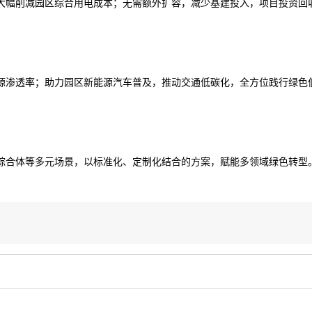
大幅削减园区综合用电成本；无需额外扩容，减少基建投入，项目投资回
源渗透率；助力园区新能源汽车普及，推动交通低碳化，全方位践行绿色
综合体等多元场景，以标准化、定制化结合的方案，赋能多领域绿色转型