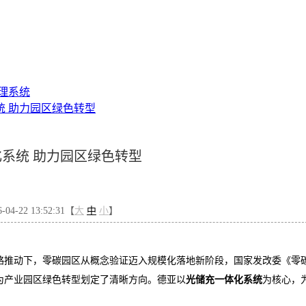
理系统
统 助力园区绿色转型
系统 助力园区绿色转型
4-22 13:52:31【
大
中
小
】
战略推动下，零碳园区从概念验证迈入规模化落地新阶段，国家发改委《零
为产业园区绿色转型划定了清晰方向。
德亚
以
光储充一体化系统
为核心，