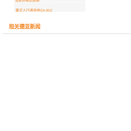
M系列电动道闸
翼式人行通道闸GA-802
相关德亚新闻