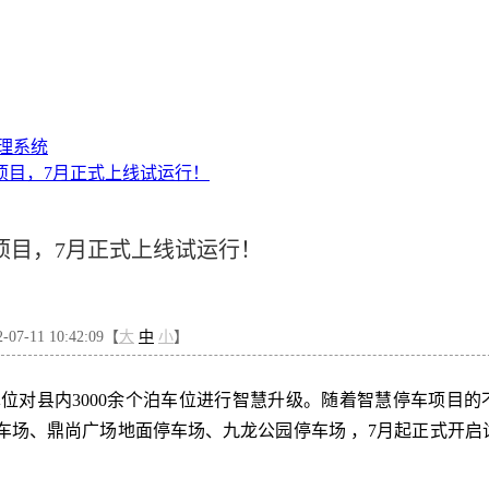
理系统
项目，7月正式上线试运行！
项目，7月正式上线试运行！
7-11 10:42:09【
大
中
小
】
单位对县内
3000余个泊车位进行智慧升级
。
随着智慧停车项目的
车场
、
鼎尚广场地面停车场、九龙公园停车场
，
7月起正式开启