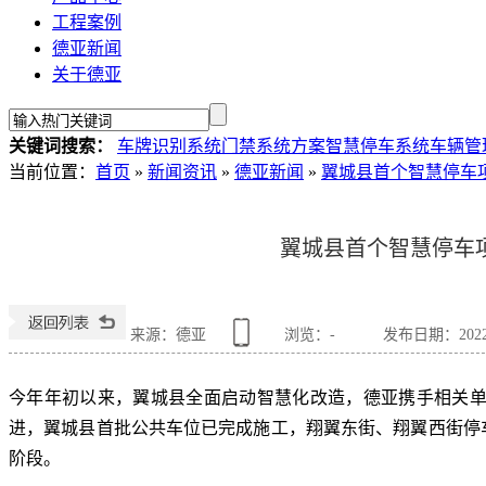
工程案例
德亚新闻
关于德亚
关键词搜索：
车牌识别系统
门禁系统方案
智慧停车系统
车辆管
当前位置
：
首页
»
新闻资讯
»
德亚新闻
»
翼城县首个智慧停车
翼城县首个智慧停车
来源：德亚
浏览：
-
发布日期：2022-0
今年年初以来
，
翼城县全面启动智慧化改造
，
德亚携手相关
进
，
翼城县首批公共车位已完成施工
，
翔翼东街、翔翼西街停
阶段
。