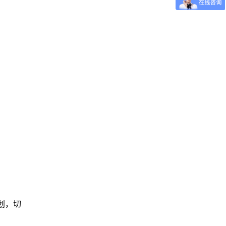
划
，
切