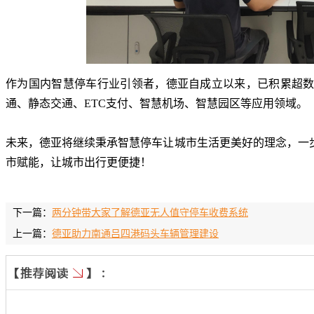
作为国内智慧停车行业引领者
，
德亚自成立以来
，
已积累超
通
、
静态交通、
ETC支付
、
智慧机场、智慧园区等应用领域
。
未来，德亚将继续秉承智慧停车让城市生活更美好的理念
，
一
市赋能
，
让城市出行更便捷
！
下一篇：
两分钟带大家了解德亚无人值守停车收费系统
上一篇：
德亚助力南通吕四港码头车辆管理建设