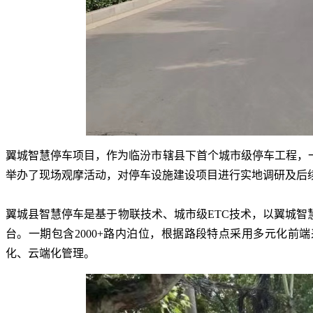
翼城智慧停车项目
，
作为临汾市辖县下首个城市级停车工程
，
举办了现场观摩活动
，
对停车设施建设项目进行实地调研及后
翼城县智慧停车
是
基于物联技术、城市级
ETC技术
，
以翼城智
台
。
一期包含
2000+路内泊位
，
根据路段特点采用多元化前端
化、云端化管理
。